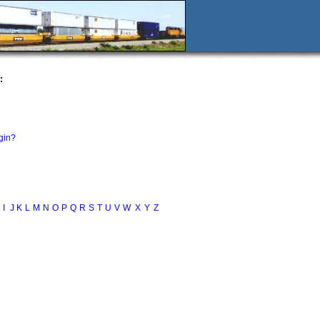
:
gin?
I
J
K
L
M
N
O
P
Q
R
S
T
U
V
W
X
Y
Z